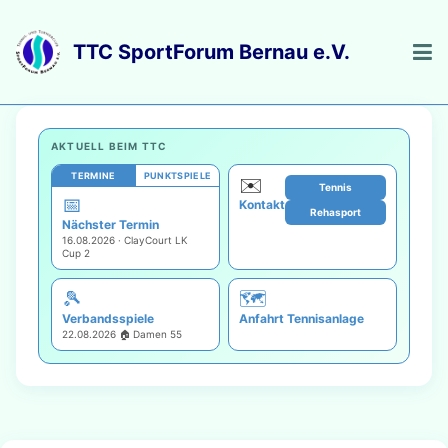
AKTUELL BEIM TTC
TERMINE
PUNKTSPIELE
✉️
Tennis
📅
Kontakt
Rehasport
Nächster Termin
16.08.2026 · ClayCourt LK
Cup 2
🎾
🗺️
Verbandsspiele
Anfahrt Tennisanlage
22.08.2026 🏠 Damen 55