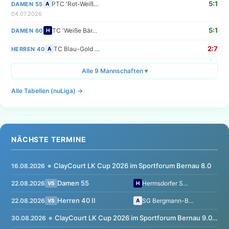
5:1
PTC 'Rot-Weiß…
DAMEN 55
A
04.07.2026
5:1
TC 'Weiße Bär…
DAMEN 60
H
2:7
TC Blau-Gold …
HERREN 40
A
Alle 9 Mannschaften ▾
Alle Tabellen (nuLiga) →
NÄCHSTE TERMINE
ClayCourt LK Cup 2026 im Sportforum Bernau 8.0
16.08.2026
●
Damen 55
22.08.2026
Hermsdorfer S…
VS
H
Herren 40 II
22.08.2026
SG Bergmann-B…
VS
A
ClayCourt LK Cup 2026 im Sportforum Bernau 9.0 !!! MIXED !!!
30.08.2026
●